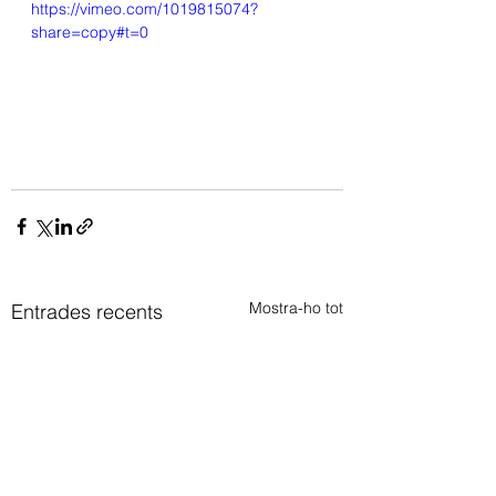
https://vimeo.com/1019815074?
share=copy#t=0
Mostra-ho tot
Entrades recents