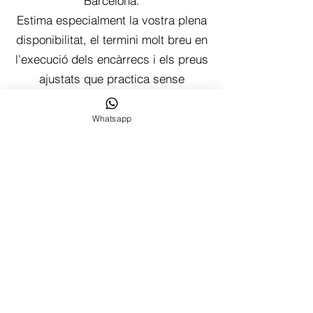
Barcelona.
Estima especialment la vostra plena
disponibilitat, el termini molt breu en
l'execució dels encàrrecs i els preus
ajustats que practica sense
detriment de la qualitat.
En síntesi: és un plaer comptar amb
Whatsapp
col·laboradors com vosaltres.