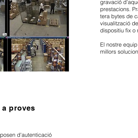
gravació d'aque
prestacions. Pr
tera bytes de 
visualització d
dispositiu fix o
El nostre equip
millors solucio
 a proves
sposen d'autenticació