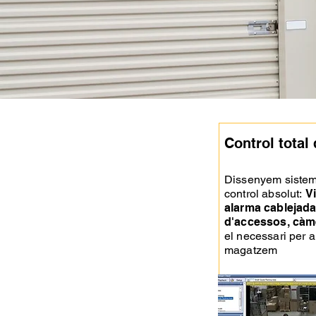
Control total
Dissenyem sisteme
control absolut:
Vi
alarma cablejada
d'accessos, càme
el necessari per a
magatzem