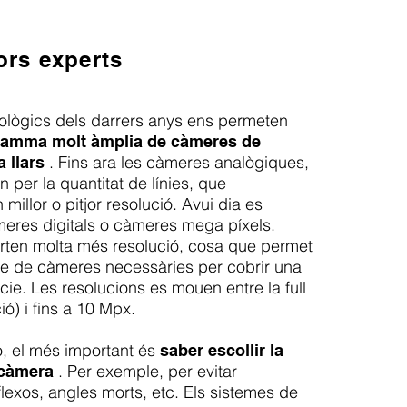
ors experts
nològics dels darrers anys ens permeten
amma molt àmplia de càmeres de
. Fins ara les càmeres analògiques,
a llars
n per la quantitat de línies, que
millor o pitjor resolució. Avui dia es
eres digitals o càmeres mega píxels.
rten molta més resolució, cosa que permet
re de càmeres necessàries per cobrir una
cie. Les resolucions es mouen entre la full
ió) i fins a 10 Mpx.
ò, el més important és
saber escollir la
. Per exemple, per evitar
 càmera
flexos, angles morts, etc. Els sistemes de