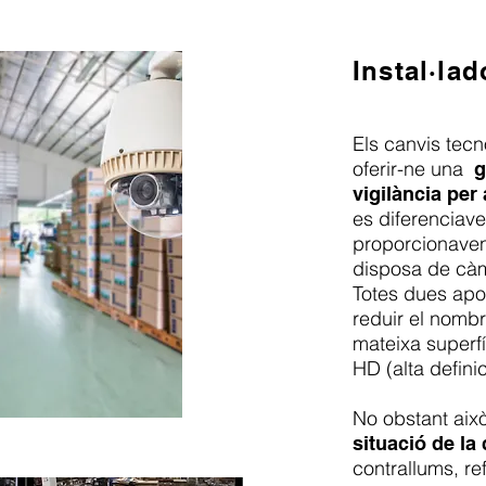
Instal·lad
Els canvis tec
oferir-ne una
g
vigilància per 
es diferenciave
proporcionaven 
disposa de càm
Totes dues apo
reduir el nomb
mateixa superfí
HD (alta definic
No obstant aix
situació de la
contrallums, re