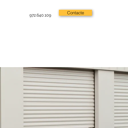
Contacte
972.640.109