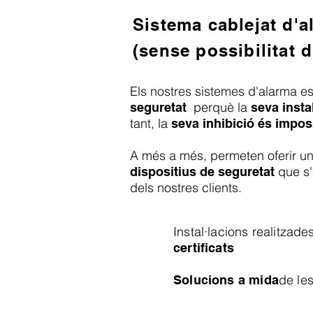
Sistema cablejat d'a
(sense possibilitat d
Els nostres sistemes d'alarma 
perquè la
seguretat
seva insta
tant, la
seva inhibició és impos
A més a més, permeten oferir u
que s'
dispositius de seguretat
dels nostres clients.
Instal·lacions realitzade
certificats
de le
Solucions a mida