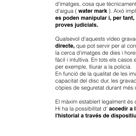
d'imatges, cosa que tècnicamen
d'aigua (
). Això imp
water mark
es poden manipular i, per tant
proves judicials.
Qualsevol d'aquests vídeo grava
que pot servir per al cont
directe,
la cerca d'imatges de dies i ho
fàcil i intuïtiva. En tots els cas
per exemple, lliurar a la policia.
En funció de la qualitat de les i
capacitat del disc dur, les grav
còpies de seguretat durant més
El màxim establert legalment és 
Hi ha la possibilitat d'
accedir a l
l'historial a través de dispositi