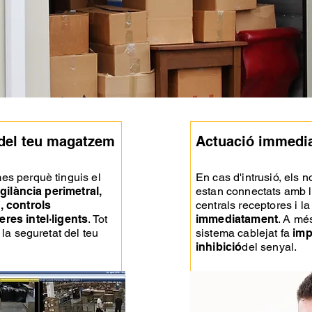
 del teu magatzem
Actuació immedi
s perquè tinguis el
En cas d'intrusió, els 
gilància perimetral,
estan connectats amb l
, controls
centrals receptores i la
res intel·ligents
. Tot
immediatament
. A més
 la seguretat del teu
sistema cablejat fa
imp
inhibició
del senyal.