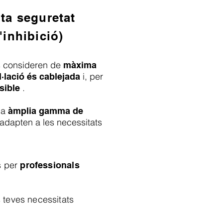
lta seguretat
'inhibició)
es consideren de
màxima
i, per
l·lació és cablejada
.
sible
na
àmplia gamma de
adapten a les necessitats
s per
professionals
s teves necessitats