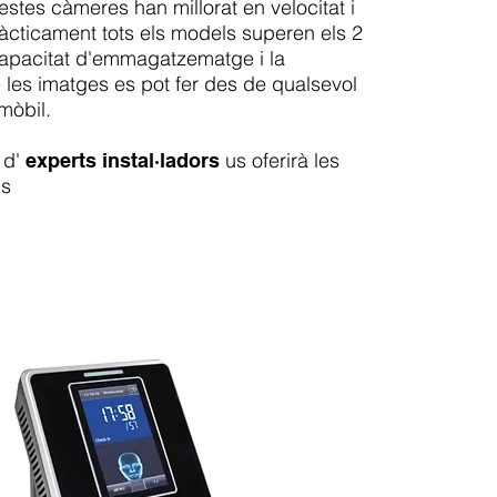
stes càmeres han millorat en velocitat i
àcticament tots els models superen els 2
capacitat d'emmagatzematge i la
e les imatges es pot fer des de qualsevol
 mòbil.
 d'
us oferirà les
experts instal·ladors
ns