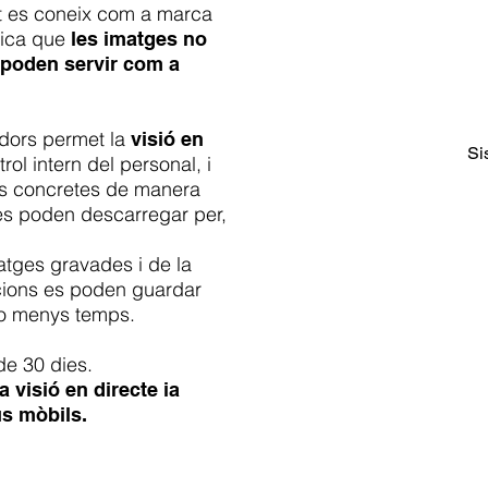
t es coneix com a marca
lica que
les imatges no
, poden servir com a
dors permet la
visió en
Si
rol intern del personal, i
res concretes de manera
os es poden descarregar per,
matges gravades i de la
acions es poden guardar
 o menys temps.
de 30 dies.
a visió en directe ia
us mòbils.