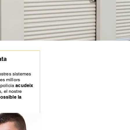
ata
nostres sistemes
es millors
 policia
acudeix
, el nostre
ossible la